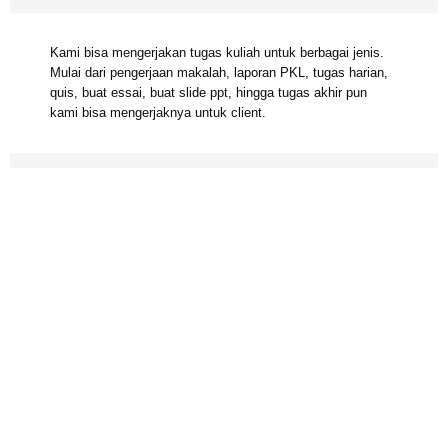
APA SAJA JENIS TUGAS KULIAH YANG BISA
DIKERJAKAN?
Kami bisa mengerjakan tugas kuliah untuk berbagai jenis.
Mulai dari pengerjaan makalah, laporan PKL, tugas harian,
quis, buat essai, buat slide ppt, hingga tugas akhir pun
kami bisa mengerjaknya untuk client.
TOPIK APA YANG BISA DIKERJAKAN?
Kami bisa mengerjakan tugas kuliah untuk berbagai topi.
Mulai dari topik psikologi, teknik, biologi, fisika, kimia,
matematika, sejarah, politik, hubungan internasional,
keuangan, geografi, manajemen, akuntansi, hingga topik
agama.