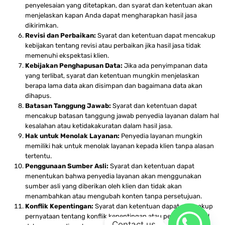
penyelesaian yang ditetapkan, dan syarat dan ketentuan akan
menjelaskan kapan Anda dapat mengharapkan hasil jasa
dikirimkan.
Revisi dan Perbaikan:
Syarat dan ketentuan dapat mencakup
kebijakan tentang revisi atau perbaikan jika hasil jasa tidak
memenuhi ekspektasi klien.
Kebijakan Penghapusan Data:
Jika ada penyimpanan data
yang terlibat, syarat dan ketentuan mungkin menjelaskan
berapa lama data akan disimpan dan bagaimana data akan
dihapus.
Batasan Tanggung Jawab:
Syarat dan ketentuan dapat
mencakup batasan tanggung jawab penyedia layanan dalam hal
kesalahan atau ketidakakuratan dalam hasil jasa.
Hak untuk Menolak Layanan:
Penyedia layanan mungkin
memiliki hak untuk menolak layanan kepada klien tanpa alasan
tertentu.
Penggunaan Sumber Asli:
Syarat dan ketentuan dapat
menentukan bahwa penyedia layanan akan menggunakan
sumber asli yang diberikan oleh klien dan tidak akan
menambahkan atau mengubah konten tanpa persetujuan.
Konflik Kepentingan:
Syarat dan ketentuan dapat mencakup
pernyataan tentang konflik kepentingan atau penilaian netral
Contact us