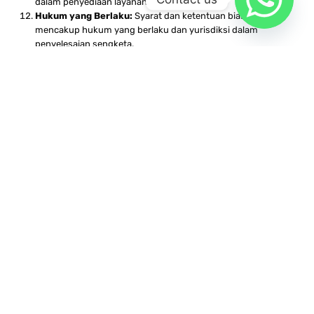
dalam penyediaan layanan.
Hukum yang Berlaku:
Syarat dan ketentuan biasanya
mencakup hukum yang berlaku dan yurisdiksi dalam
penyelesaian sengketa.
JANGKAUAN LAYANAN
WILAYAH PEMESANANJASA
MERANGKUM DAN
MERINGKAS
Jangkauan layanan wilayah pemesanan jasa merangkum dan
meringkas dapat bervariasi tergantung pada penyedia layanan.
Namun, dengan perkembangan teknologi dan ketersediaan layanan
online, sebagian besar penyedia jasa merangkum dan meringkas dapat
melayani klien dari berbagai wilayah di seluruh dunia. Beberapa faktor
yang mempengaruhi jangkauan layanan wilayah pemesanan adalah
sebagai berikut:
Layanan Online:
Banyak penyedia jasa merangkum dan
meringkas beroperasi secara online, yang berarti mereka dapat
melayani klien di seluruh dunia. Ini memungkinkan klien dari
berbagai negara dan wilayah untuk mengakses layanan ini