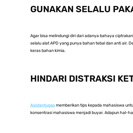
GUNAKAN SELALU PAKAI
Agar bisa melindungi diri dari adanya bahaya ciptrak
selalu alat APD yang punya bahan tebal dan anti air
keras bahan kimia.
HINDARI DISTRAKSI K
Asistentugas
memberikan tips kepada mahasiswa untuk m
konsentrasi mahasiswa menjadi buyar. Adapun hal-hal 