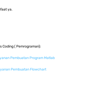
faat ya.
s Coding ( Pemrograman):
ayanan Pembuatan Program Matlab
ayanan Pembuatan Flowchart