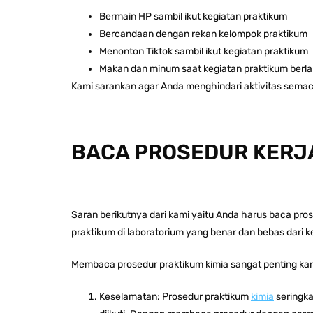
Bermain HP sambil ikut kegiatan praktikum
Bercandaan dengan rekan kelompok praktikum
Menonton Tiktok sambil ikut kegiatan praktikum
Makan dan minum saat kegiatan praktikum berl
Kami sarankan agar Anda menghindari aktivitas sema
BACA PROSEDUR KERJA
Saran berikutnya dari kami yaitu Anda harus baca pr
praktikum di laboratorium yang benar dan bebas dari k
Membaca prosedur praktikum kimia sangat penting kar
Keselamatan: Prosedur praktikum
kimia
seringka