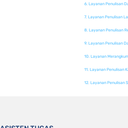
6. Layanan Penulisan D
7. Layanan Penulisan L
8. Layanan Penulisan R
9. Layanan Penulisan Daf
10. Layanan Merangkum
11. Layanan Penulisan K
12. Layanan Penulisan S