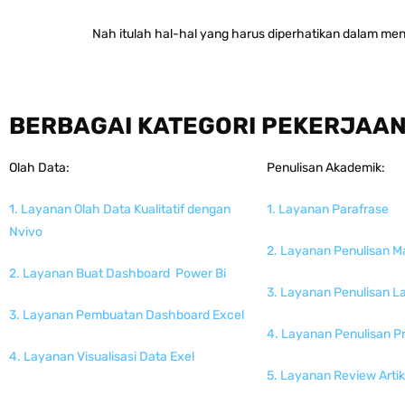
Nah itulah hal-hal yang harus diperhatikan dalam meng
BERBAGAI KATEGORI PEKERJAAN
Olah Data:
Penulisan Akademik:
1. Layanan Olah Data Kualitatif dengan
1. Layanan Parafrase
Nvivo
2. Layanan Penulisan M
2. Layanan Buat Dashboard Power Bi
3. Layanan Penulisan L
3. Layanan Pembuatan Dashboard Excel
4. Layanan Penulisan Pr
4. Layanan Visualisasi Data Exel
5. Layanan Review Artik