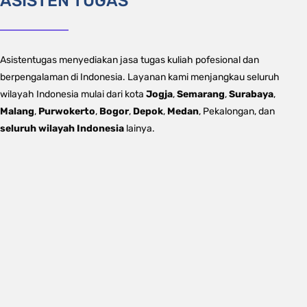
ASISTEN TUGAS
Asistentugas menyediakan jasa tugas kuliah pofesional dan
berpengalaman di Indonesia. Layanan kami menjangkau seluruh
wilayah Indonesia mulai dari kota
Jogja
,
Semarang
,
Surabaya
,
Malang
,
Purwokerto
,
Bogor
,
Depok
,
Medan
, Pekalongan, dan
seluruh wilayah Indonesia
lainya.