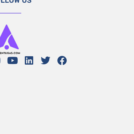
OLLOW US