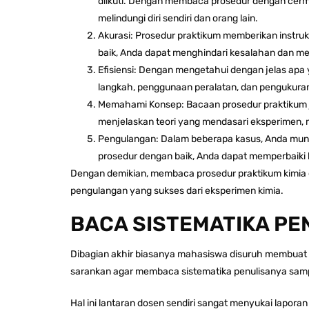
diikuti. Dengan membaca prosedur dengan cerma
melindungi diri sendiri dan orang lain.
Akurasi: Prosedur praktikum memberikan instru
baik, Anda dapat menghindari kesalahan dan m
Efisiensi: Dengan mengetahui dengan jelas apa 
langkah, penggunaan peralatan, dan pengukuran 
Memahami Konsep: Bacaan prosedur praktikum 
menjelaskan teori yang mendasari eksperimen
Pengulangan: Dalam beberapa kasus, Anda mun
prosedur dengan baik, Anda dapat memperbaiki 
Dengan demikian, membaca prosedur praktikum kimia d
pengulangan yang sukses dari eksperimen kimia.
BACA SISTEMATIKA PE
Dibagian akhir biasanya mahasiswa disuruh membuat 
sarankan agar membaca sistematika penulisanya sampa
Hal ini lantaran dosen sendiri sangat menyukai laporan