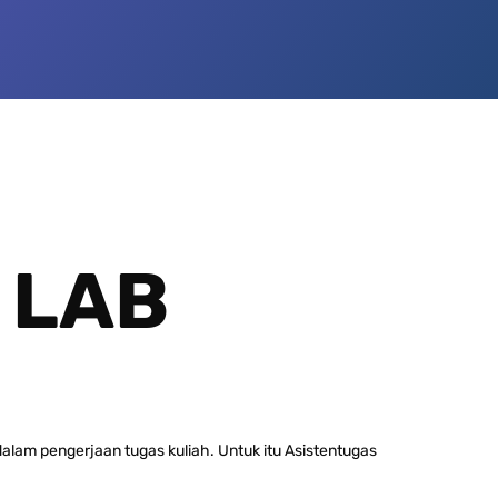
 LAB
alam pengerjaan tugas kuliah. Untuk itu Asistentugas