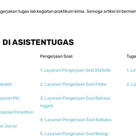
erjakan tugas lab kegiatan praktikum kimia. Semoga artikel ini berman
 DI ASISTENTUGAS
Pengerjaan Soal:
Tuga
1. Layanan Pengerjaan Soal Statistik
1. L
akalah
2. Layanan Pengerjaan Soal Fisika
2. L
aporan PKL
3. Layanan Pengerjaan Soal Bahasa
Inggris
oposal Penelitian
4. Layanan Pengerjaan Soal Kalkulus
el Jurnal
5. Layanan Pengerjaan Soal Biologi