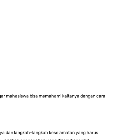
n agar mahasiswa bisa memahami kaitanya dengan cara
aya dan langkah-langkah keselamatan yang harus