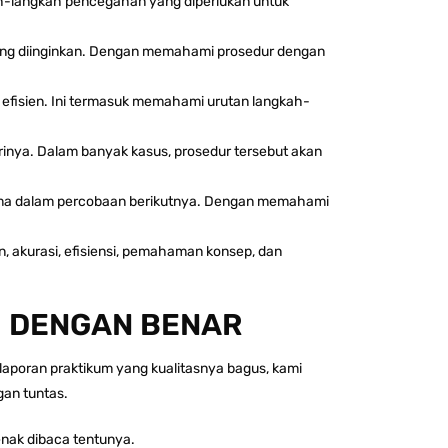
ah-langkah pencegahan yang diperlukan untuk
 yang diinginkan. Dengan memahami prosedur dengan
 efisien. Ini termasuk memahami urutan langkah-
ya. Dalam banyak kasus, prosedur tersebut akan
ama dalam percobaan berikutnya. Dengan memahami
 akurasi, efisiensi, pemahaman konsep, dan
M DENGAN BENAR
poran praktikum yang kualitasnya bagus, kami
gan tuntas.
 enak dibaca tentunya.