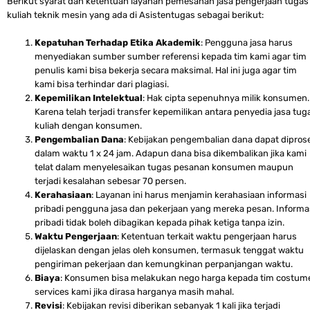
Berikut syarat dan ketentuan layanan pemesanan jasa pengerjaan tugas
kuliah teknik mesin yang ada di Asistentugas sebagai berikut:
Kepatuhan Terhadap Etika Akademik
: Pengguna jasa harus
menyediakan sumber sumber referensi kepada tim kami agar tim
penulis kami bisa bekerja secara maksimal. Hal ini juga agar tim
kami bisa terhindar dari plagiasi.
Kepemilikan Intelektual
: Hak cipta sepenuhnya milik konsumen.
Karena telah terjadi transfer kepemilikan antara penyedia jasa tug
kuliah dengan konsumen.
Pengembalian Dana
: Kebijakan pengembalian dana dapat dipros
dalam waktu 1 x 24 jam. Adapun dana bisa dikembalikan jika kami
telat dalam menyelesaikan tugas pesanan konsumen maupun
terjadi kesalahan sebesar 70 persen.
Kerahasiaan
: Layanan ini harus menjamin kerahasiaan informasi
pribadi pengguna jasa dan pekerjaan yang mereka pesan. Informa
pribadi tidak boleh dibagikan kepada pihak ketiga tanpa izin.
Waktu Pengerjaan
: Ketentuan terkait waktu pengerjaan harus
dijelaskan dengan jelas oleh konsumen, termasuk tenggat waktu
pengiriman pekerjaan dan kemungkinan perpanjangan waktu.
Biaya
: Konsumen bisa melakukan nego harga kepada tim costum
services kami jika dirasa harganya masih mahal.
Revisi
: Kebijakan revisi diberikan sebanyak 1 kali jika terjadi