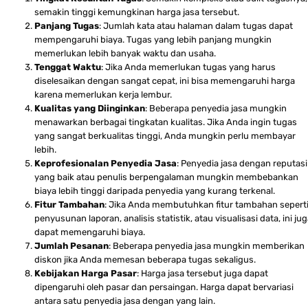
semakin tinggi kemungkinan harga jasa tersebut.
Panjang Tugas
: Jumlah kata atau halaman dalam tugas dapat
mempengaruhi biaya. Tugas yang lebih panjang mungkin
memerlukan lebih banyak waktu dan usaha.
Tenggat Waktu
: Jika Anda memerlukan tugas yang harus
diselesaikan dengan sangat cepat, ini bisa memengaruhi harga
karena memerlukan kerja lembur.
Kualitas yang Diinginkan
: Beberapa penyedia jasa mungkin
menawarkan berbagai tingkatan kualitas. Jika Anda ingin tugas
yang sangat berkualitas tinggi, Anda mungkin perlu membayar
lebih.
Keprofesionalan Penyedia Jasa
: Penyedia jasa dengan reputasi
yang baik atau penulis berpengalaman mungkin membebankan
biaya lebih tinggi daripada penyedia yang kurang terkenal.
Fitur Tambahan
: Jika Anda membutuhkan fitur tambahan sepert
penyusunan laporan, analisis statistik, atau visualisasi data, ini ju
dapat memengaruhi biaya.
Jumlah Pesanan
: Beberapa penyedia jasa mungkin memberikan
diskon jika Anda memesan beberapa tugas sekaligus.
Kebijakan Harga Pasar
: Harga jasa tersebut juga dapat
dipengaruhi oleh pasar dan persaingan. Harga dapat bervariasi
antara satu penyedia jasa dengan yang lain.