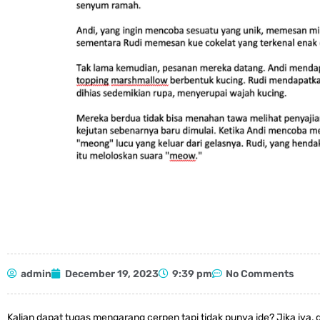
admin
December 19, 2023
9:39 pm
No Comments
Kalian dapat tugas mengarang cerpen tapi tidak punya ide? Jika iya,