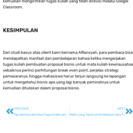
kemudian mengirimkan tugas kuliah yang telah direvisi melalui Google
Classroom.
KESIMPULAN
Dari studi kasus atas client kami bernama Alfiansyah, para pembaca bisa
mendapatkan manfaat dan pembelajaran bahwa ketika mengerjakan
tugas kuliah pembuatan proposal bisnis untuk mata kuliah kewirausaha
sebaiknya perinci perhitungan break even point, perjelas strategi
pemasaranya, hingga mahasiswa harus terjun langsung ke lapangan
untuk mengetahui bisnis apa yang lagi banyak peminatnya untuk
kemudian dituliskan dalam proposal bisnis.
PREVIOUS
NEXT
Tips Bertransaksi Jasa Tugas Kuliah yang Aman di Asistentugas
Waktu yang Tepat untuk Memesan Jasa Tugas Manajemen