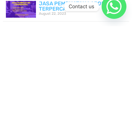
JASA PEMBUATAN LAPORAN PKL
Contact us
TERPERCAYA
August 22, 2023
FOLLOW US
Facebook
Twitter
LinkedIn
LinkedIn
WhatsApp
BERBAGAI KATEGORI
PEKERJAAN DI ASISTENTUGAS
Olah Data: