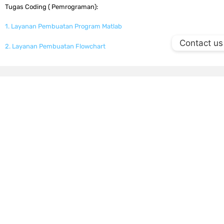
Tugas Coding ( Pemrograman):
1. Layanan Pembuatan Program Matlab
Contact us
2. Layanan Pembuatan Flowchart
ASISTEN TUGAS
Asistentugas menyediakan jasa tugas kuliah pofesional
dan berpengalaman di Indonesia. Layanan kami
menjangkau seluruh wilayah Indonesia mulai dari kota
Jogja
,
Semarang
,
Surabaya
,
Malang
,
Purwokerto
,
Bogor
,
Depok
,
Medan
, Pekalongan, dan
seluruh wilayah
Indonesia
lainya.
LINK CEPAT